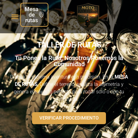
Mesa
de
rutas
TALLER DE RUTAS
Tú Pones la Ruta, Nosotros Ponemos la
Comunidad
Diseña tu próxima aventura con precisión. En la
MESA
DE RUTAS
, Define el terreno, analiza la altimetría y
genera el trayecto perfecto para rodar solo o con tu
manada.
VERIFICAR PROCEDIMIENTO