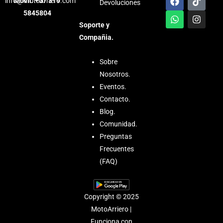
Móvil: +57 319
info@motoarriero.com
Devoluciones
a
h
i
n
5845804
c
a
k
s
e
t
t
t
Soporte y
b
s
o
a
Compañia.
o
a
k
g
o
p
r
k
p
a
Sobre
m
Nosotros.
Eventos.
Contacto.
Blog.
Comunidad.
Preguntas
Frecuentes
(FAQ)
Copyright © 2025
MotoArriero |
Funciona con