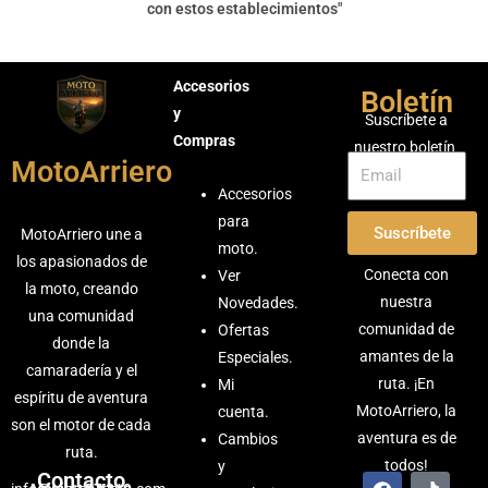
con estos establecimientos"
Accesorios
Boletín
y
Suscríbete a
Compras
nuestro boletín
MotoArriero
Accesorios
para
Suscríbete
MotoArriero une a
moto
.
los apasionados de
Conecta con
Ver
la moto, creando
nuestra
Novedades
.
una comunidad
comunidad de
Ofertas
donde la
amantes de la
Especiales
.
camaradería y el
ruta. ¡En
Mi
espíritu de aventura
MotoArriero, la
cuenta
.
son el motor de cada
aventura es de
Cambios
ruta.
todos!
y
Contacto
F
W
T
I